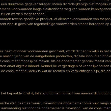
n duurzame gegevensdrager. Indien dit redelijkerwijs niet mogelijk i
emene voorwaarden langs elektronische weg kan worden kennisgenome
s zullen worden toegezonden.
arden tevens specifieke product- of dienstenvoorwaarden van toepassin
nt zich in geval van tegenstrijdige voorwaarden steeds beroepen op d
r heeft of onder voorwaarden geschiedt, wordt dit nadrukkelijk in het
 omschrijving van de aangeboden producten, digitale inhoud en/of die
 consument mogelijk te maken. Als de ondernemer gebruik maakt van 
n en/of digitale inhoud. Kennelijke vergissingen of kennelijke fouten
 de consument duidelijk is wat de rechten en verplichtingen zijn, die 
et bepaalde in lid 4, tot stand op het moment van aanvaarding door
nische weg heeft aanvaard, bevestigt de ondernemer onverwijld langs 
 aanvaarding niet door de ondernemer is bevestigd, kan de consumen