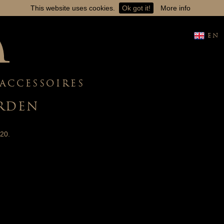
This website uses cookies.
Ok got it!
More info
EN
ACCESSOIRES
RDEN
20.