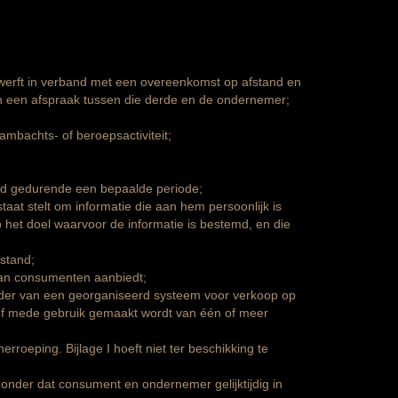
rwerft in verband met een overeenkomst op afstand en
an een afspraak tussen die derde en de ondernemer;
ambachts- of beroepsactiviteit;
houd gedurende een bepaalde periode;
aat stelt om informatie die aan hem persoonlijk is
 het doel waarvoor de informatie is bestemd, en die
stand;
 aan consumenten aanbiedt;
ader van een georganiseerd systeem voor verkoop op
d of mede gebruik gemaakt wordt van één of meer
roeping. Bijlage I hoeft niet ter beschikking te
zonder dat consument en ondernemer gelijktijdig in