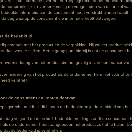
verplichte informatie over het herroepingsrecht of het modelformulier 
de oorspronkelijke, overeenkomstig de vorige leden van dit artikel vast
d bedoelde informatie aan de consument heeft verstrekt binnen twaalf
na de dag waarop de consument die informatie heeft ontvangen.
ns de bedenktijd
dig omgaan met het product en de verpakking. Hij zal het product slech
oduct vast te stellen. Het uitgangspunt hierbij is dat de consument h
rdevermindering van het product die het gevolg is van een manier van
vermindering van het product als de ondernemer hem niet voor of bij he
heeft verstrekt.
door de consument en kosten daarvan
pingsrecht, meldt hij dit binnen de bedenktermijn door middel van het
e dag volgend op de in lid 1 bedoelde melding, zendt de consument het
 als de ondernemer heeft aangeboden het product zelf af te halen. De 
ordat de bedenktijd is verstreken.