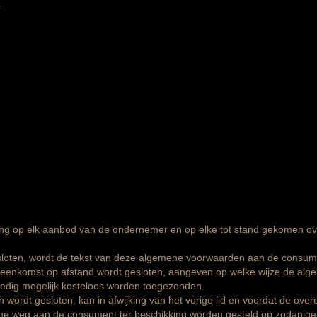
.
ng op elk aanbod van de ondernemer en op elke tot stand gekomen o
oten, wordt de tekst van deze algemene voorwaarden aan de consument 
reenkomst op afstand wordt gesloten, aangeven op welke wijze de alge
oedig mogelijk kosteloos worden toegezonden.
 wordt gesloten, kan in afwijking van het vorige lid en voordat de ove
he weg aan de consument ter beschikking worden gesteld op zodanige