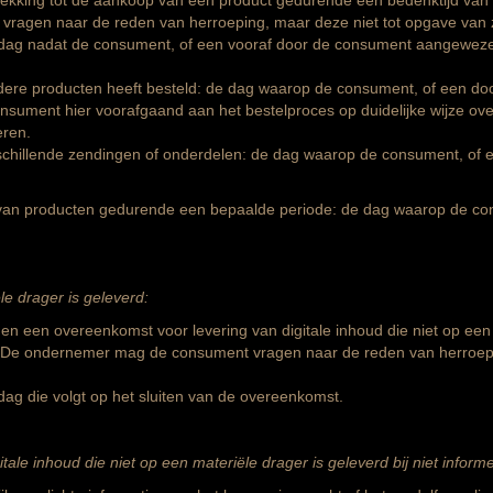
kking tot de aankoop van een product gedurende een bedenktijd van
agen naar de reden van herroeping, maar deze niet tot opgave van zi
 dag nadat de consument, of een vooraf door de consument aangewezen 
rdere producten heeft besteld: de dag waarop de consument, of een do
sument hier voorafgaand aan het bestelproces op duidelijke wijze ove
eren.
erschillende zendingen of onderdelen: de dag waarop de consument, o
g van producten gedurende een bepaalde periode: de dag waarop de c
le drager is geleverd:
 een overeenkomst voor levering van digitale inhoud die niet op een
De ondernemer mag de consument vragen naar de reden van herroeping
dag die volgt op het sluiten van de overeenkomst.
tale inhoud die niet op een materiële drager is geleverd bij niet infor