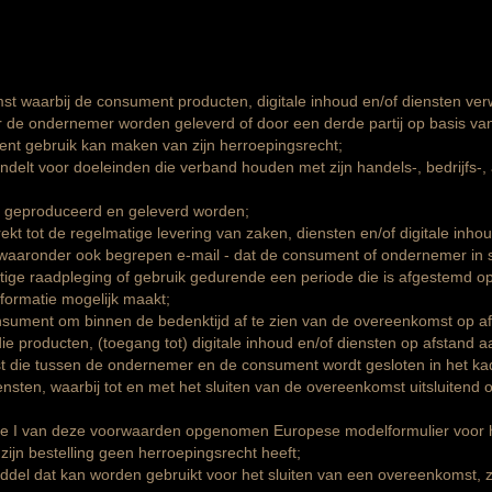
st waarbij de consument producten, digitale inhoud en/of diensten ve
or de ondernemer worden geleverd of door een derde partij op basis v
ent gebruik kan maken van zijn herroepingsrecht;
andelt voor doeleinden die verband houden met zijn handels-, bedrijfs-, 
rm geproduceerd en geleverd worden;
ekt tot de regelmatige levering van zaken, diensten en/of digitale in
- waaronder ook begrepen e-mail - dat de consument of ondernemer in st
tige raadpleging of gebruik gedurende een periode die is afgestemd op
formatie mogelijk maakt;
nsument om binnen de bedenktijd af te zien van de overeenkomst op af
 die producten, (toegang tot) digitale inhoud en/of diensten op afstand
t die tussen de ondernemer en de consument wordt gesloten in het k
iensten, waarbij tot en met het sluiten van de overeenkomst uitsluiten
lage I van deze voorwaarden opgenomen Europese modelformulier voor her
ijn bestelling geen herroepingsrecht heeft;
iddel dat kan worden gebruikt voor het sluiten van een overeenkomst, 