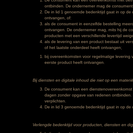
De consument kan een overeenkomst met betre
ontbinden. De ondernemer mag de consument vr
De in lid 1 genoemde bedenktijd gaat in op de
ontvangen, of:
als de consument in eenzelfde bestelling mee
ontvangen. De ondernemer mag, mits hij de con
producten met een verschillende levertijd weig
als de levering van een product bestaat uit v
of het laatste onderdeel heeft ontvangen;
bij overeenkomsten voor regelmatige leverin
eerste product heeft ontvangen.
Bij diensten en digitale inhoud die niet op een materië
De consument kan een dienstenovereenkomst en
dagen zonder opgave van redenen ontbinden. 
verplichten.
De in lid 3 genoemde bedenktijd gaat in op de 
Verlengde bedenktijd voor producten, diensten en digi