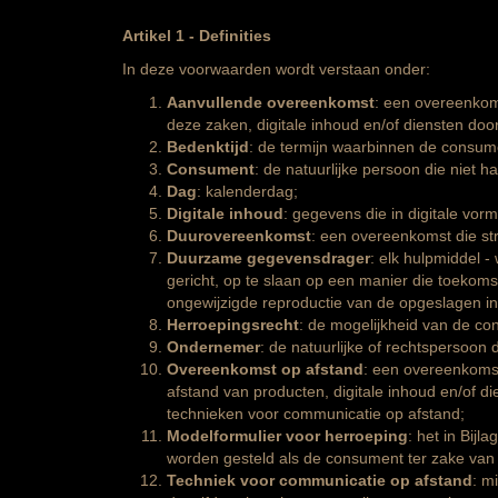
Artikel 1 - Definities
In deze voorwaarden wordt verstaan onder:
Aanvullende overeenkomst
: een overeenkom
deze zaken, digitale inhoud en/of diensten do
Bedenktijd
: de termijn waarbinnen de consum
Consument
: de natuurlijke persoon die niet h
Dag
: kalenderdag;
Digitale inhoud
: gegevens die in digitale vo
Duurovereenkomst
: een overeenkomst die str
Duurzame gegevensdrager
: elk hulpmiddel 
gericht, op te slaan op een manier die toekoms
ongewijzigde reproductie van de opgeslagen in
Herroepingsrecht
: de mogelijkheid van de co
Ondernemer
: de natuurlijke of rechtspersoon
Overeenkomst op afstand
: een overeenkoms
afstand van producten, digitale inhoud en/of d
technieken voor communicatie op afstand;
Modelformulier voor herroeping
: het in Bij
worden gesteld als de consument ter zake van z
Techniek voor communicatie op afstand
: m