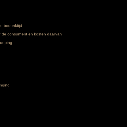
de bedenktijd
or de consument en kosten daarvan
roeping
enging