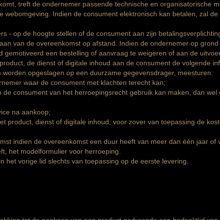
 komt, treft de ondernemer passende technische en organisatorische ma
lige webomgeving. Indien de consument elektronisch kan betalen, zal 
s - op de hoogte stellen of de consument aan zijn betalingsverplichtin
gaan van de overeenkomst op afstand. Indien de ondernemer op grond
gd gemotiveerd een bestelling of aanvraag te weigeren of aan de uitvo
t product, de dienst of digitale inhoud aan de consument de volgende inf
an worden opgeslagen op een duurzame gegevensdrager, meesturen:
rnemer waar de consument met klachten terecht kan;
e consument van het herroepingsrecht gebruik kan maken, dan wel een
vice na aankoop;
et product, dienst of digitale inhoud; voor zover van toepassing de kost
mst indien de overeenkomst een duur heeft van meer dan één jaar of 
t, het modelformulier voor herroeping.
n het vorige lid slechts van toepassing op de eerste levering.