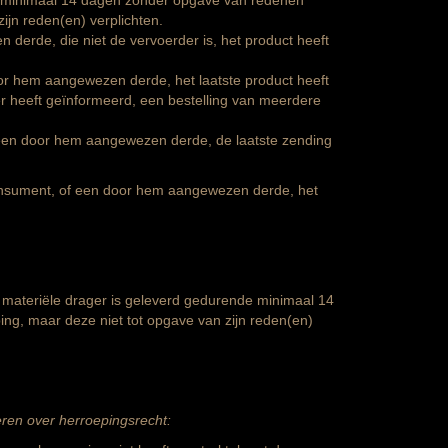
 minimaal 14 dagen zonder opgave van redenen
jn reden(en) verplichten.
derde, die niet de vervoerder is, het product heeft
or hem aangewezen derde, het laatste product heeft
r heeft geïnformeerd, een bestelling van meerdere
f een door hem aangewezen derde, de laatste zending
onsument, of een door hem aangewezen derde, het
 materiële drager is geleverd gedurende minimaal 14
, maar deze niet tot opgave van zijn reden(en)
meren over herroepingsrecht: