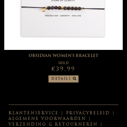
OBSIDIAN WOMEN’S BRACELET
GOLD
€39,99
DETAILS
KLANTENSERVICE
|
PRIVACYBELEID
|
ALGEMENE VOORWAARDEN
|
VERZENDING & RETOURNEREN
|